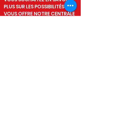
PLUS SUR LES POSSIBILITÉS QUE
VOUS OFFRE NOTRE CENTRALE
À BÉTON ? ALORS N'HÉSITEZ
PAS À CONTACTER HERWEY À
LANAKEN.
CONTACTEZ-NOUS
+32 89 73 16 20
info@herwey.be
HERWEY SPRL