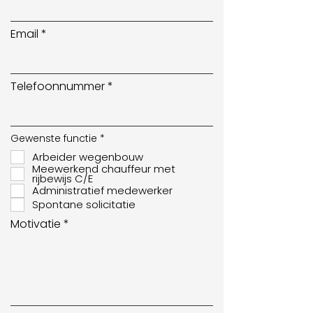
Email
Telefoonnummer
V
Gewenste functie
*
e
Arbeider wegenbouw
r
e
Meewerkend chauffeur met
i
rijbewijs C/E
s
Administratief medewerker
t
Spontane solicitatie
Motivatie